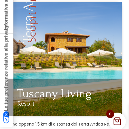
Informativa sulla raccolta
Terra Antica
Le tue preferenze relative alla privacy
Tuscany Living
Resort
0
Ad appena 1,5 km di distanza dal Terra Antica Resort