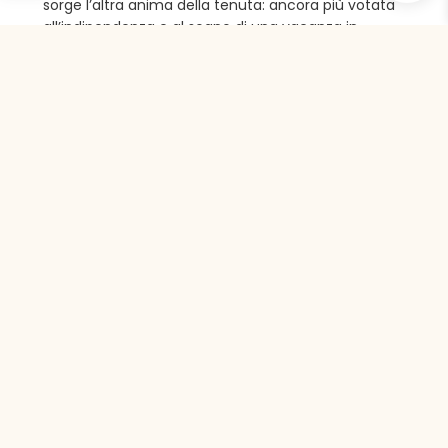
sorge l’altra anima della tenuta: ancora più votata
all’indipendenza e al sogno di una vacanza in
Toscana come se si fosse a casa propria. Dotati di
comfort e molto eleganti, gli appartamenti del
“Tuscany Living Resort” offrono l’accesso a servizi
esclusivi.
Scopri
Tutti possono scoprire
la nostra terra. Esplora
con noi il cuore